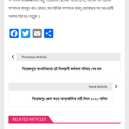
সম্পাদক মাহমুদ খান খোকন, সাংগঠনিক সম্পাদক বাবলু জোমাদ্দার সহ আওয়ামী
অঙ্গসংগঠনের নেতৃবৃন্দ।
Facebook
Twitter
Email
Share
Previous Article
P
পিরোজপুরে সাংবাদিকদের দুই দিনব্যাপী কর্মশালা শনিবার শেষ হলা
o
s
Next Article
t
পিরোজপুর জেলা সদরে আন্তর্জাতিক নারী দিবস ২০২০ পালিত
n
a
RELATED ARTICLES
v