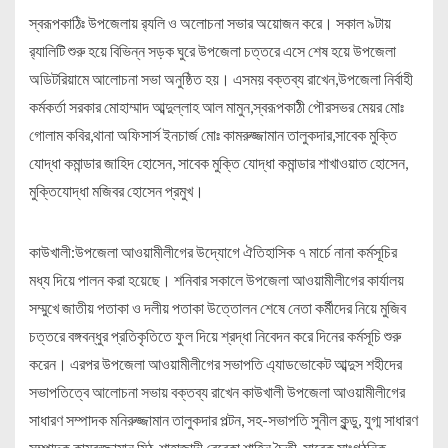
স্বরূপকাঠিঃ উপজেলায় র‌্যলি ও অলোচনা সভার অয়োজন করে। সকাল ৯টায়
র‌্যালিটি শুরু হয়ে বিভিন্ন সড়ক ঘুরে উপজেলা চত্তরে এসে শেষ হয়ে উপজেলা
অডিটরিয়ামে আলোচনা সভা অনুষ্ঠিত হয়। এসময় বক্তব্য রাখেন,উপজেলা নির্বাহী
কর্মকর্তা সরকার মোহাম্মাদ আব্দুল্লাহ আল মামুন,স্বরূপকাঠী পৌরসভর মেয়র মোঃ
গোলাম কবির,থানা অফিসার্স ইনচার্জ মোঃ কামরুজ্জামান তালুকদার,সাবেক মুক্তি
যোদ্ধা কমান্ডার জাহিদ হোসেন, সাবেক মুক্তি যোদ্ধা কমান্ডার শাখাওয়াত হোসেন,
মুক্তিযোদ্ধা মজিবর হোসেন প্রমুখ।
কাউখালী:উপজেলা আওয়ামীলীগের উদ্যোগে ঐতিহাসিক ৭ মার্চে নানা কর্মসূচির
মধ্য দিয়ে পালন করা হয়েছে। শনিবার সকালে উপজেলা আওয়ামীলীগের কার্যালয়
সম্মুখে জাতীয় পতাকা ও দলীয় পতাকা উত্তোলন শেষে নেতা কর্মীদের নিয়ে মুজিব
চত্তরে বঙ্গবন্ধুর প্রতিকৃতিতে ফুল দিয়ে শ্রদ্ধা নিবেদন করে দিনের কর্মসূচি শুরু
করেন। এরপর উপজেলা আওয়ামীলীগের সভাপতি এ্যাডভোকেট আব্দুস শহীদের
সভাপতিত্বে আলোচনা সভায় বক্তব্য রাখেন কাউখালী উপজেলা আওয়ামীলীগের
সাধারণ সম্পাদক মনিরুজ্জামান তালুকদার পল্টন, সহ-সভাপতি সুনীল কুন্ডু, যুগ্ম সাধারণ
সম্পাদক কামরুজ্জামান মিঠু, শাহাজাদী রেবেকা শাহিন চৈতী, সাবেক সাংগঠনিক