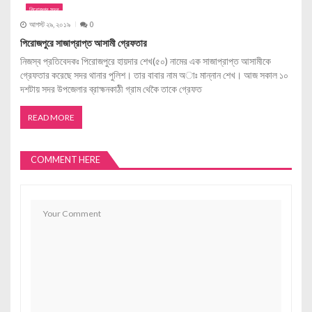
পিরোজপুর সদর
আগস্ট ২৯, ২০১৯
0
পিরোজপুরে সাজাপ্রাপ্ত আসামী গ্রেফতার
নিজস্ব প্রতিবেদকঃ পিরোজপুরে হায়দার শেখ(৫০) নামের এক সাজাপ্রাপ্ত আসামীকে
গ্রেফতার করেছে সদর থানার পুলিশ। তার বাবার নাম অাঃ মান্নান শেখ। আজ সকাল ১০
দশটায় সদর উপজেলার ব্রাহ্মনকাঠী গ্রাম থেকৈ তাকে গ্রেফত
READ MORE
COMMENT HERE