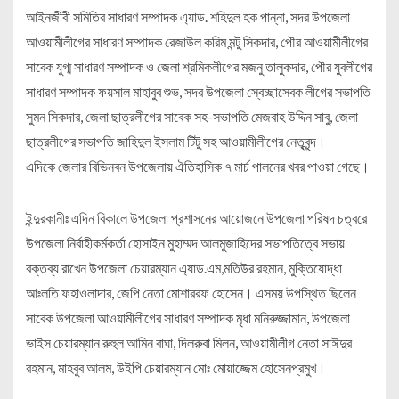
আইনজীবী সমিতির সাধারণ সম্পাদক এ্যাড. শহিদুল হক পান্না, সদর উপজেলা
আওয়ামীলীগের সাধারণ সম্পাদক রেজাউল করিম মন্টু সিকদার, পৌর আওয়ামীলীগের
সাবেক যুগ্ম সাধারণ সম্পাদক ও জেলা শ্রমিকলীগের মজনু তালুকদার, পৌর যুবলীগের
সাধারণ সম্পাদক ফয়সাল মাহাবুব শুভ, সদর উপজেলা স্বেচ্ছাসেবক লীগের সভাপতি
সুমন সিকদার, জেলা ছাত্রলীগের সাবেক সহ-সভাপতি মেজবাহ উদ্দিন সাবু, জেলা
ছাত্রলীগের সভাপতি জাহিদুল ইসলাম টিটু সহ আওয়ামীলীগের নেতৃবৃন্দ।
এদিকে জেলার বিভিনবন উপজেলায় ঐতিহাসিক ৭ মার্চ পালনের খবর পাওয়া গেছে।
ইন্দুরকানীঃ এদিন বিকালে উপজেলা প্রশাসনের আয়োজনে উপজেলা পরিষদ চত্বরে
উপজেলা নির্বাহীকর্মকর্তা হোসাইন মুহাম্মদ আলমুজাহিদের সভাপতিত্বে সভায়
বক্তব্য রাখেন উপজেলা চেয়ারম্যান এ্যাড.এম,মতিউর রহমান, মুক্তিযোদ্ধা
আঃলতি ফহাওলাদার, জেপি নেতা মোশাররফ হোসেন। এসময় উপস্থিত ছিলেন
সাবেক উপজেলা আওয়ামীলীগের সাধারণ সম্পাদক মৃধা মনিরুজ্জামান, উপজেলা
ভাইস চেয়ারম্যান রুহুল আমিন বাঘা, দিলরুবা মিলন, আওয়ামীলীগ নেতা সাঈদুর
রহমান, মাহবুব আলম, উইপি চেয়ারম্যান মোঃ মোয়াজ্জেম হোসেনপ্রমুখ।