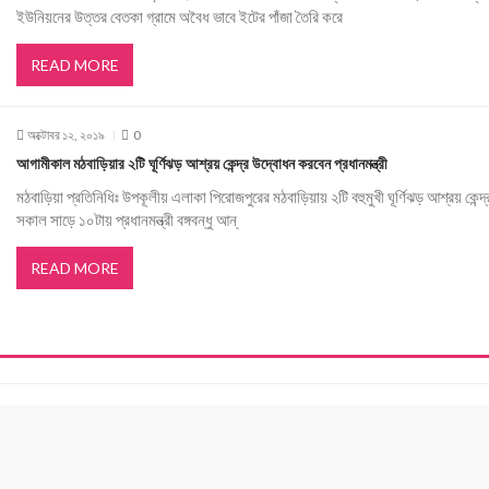
ইউনিয়নের উত্তর বেতকা গ্রামে অবৈধ ভাবে ইটের পাঁজা তৈরি করে
READ MORE
অক্টোবর ১২, ২০১৯
0
আগামীকাল মঠবাড়িয়ার ২টি ঘূর্ণিঝড় আশ্রয় কেন্দ্র উদ্বোধন করবেন প্রধানমন্ত্রী
মঠবাড়িয়া প্রতিনিধিঃ উপকূলীয় এলাকা পিরোজপুরের মঠবাড়িয়ায় ২টি বহুমুখী ঘূর্ণিঝড় আশ্রয় কেন্
সকাল সাড়ে ১০টায় প্রধানমন্ত্রী বঙ্গবন্ধু আন্
READ MORE