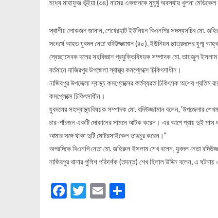
মধ্যে মাহাফুজ ভূঁইয়া (৩৪) নামের একজনকে মুমূর্ষু অবস্থায় খুলনা মেডিকেল
স্থানীয় লোকজন জানান, শেখেরহাট ইউনিয়ন বিএনপির সদস্যসচিব মো. জহিরুল
সংঘর্ষে আহত যুবদল নেতা বদিউজ্জামান (৪০), ইউনিয়ন ছাত্রদলের যুগ্ম আহ্
স্বেচ্ছাসেবক দলের সহবিজ্ঞান প্রযুক্তিবিষয়ক সম্পাদক মো. তায়জুল ইসলাম
বর্তমানে নাজিরপুর উপজেলা স্বাস্থ্য কমপ্লেক্সে চিকিৎসাধীন।
নাজিরপুর উপজেলা স্বাস্থ্য কমপ্লেক্সের কর্তব্যরত চিকিৎসক অশেষ প্রতিম
কমপ্লেক্সে চিকিৎসাধীন।
যুবদলের সহস্বাস্থ্যবিষয়ক সম্পাদক মো. বদিউজ্জামান বলেন, ‘উপজেলার শে
চার-পাঁচজন একটি দোকানের সামনে আটক করেন। এর আগে প্রায় দুই মাস ধরে ত
আমার সঙ্গে থাকা দুটি মোটরসাইকেল ভাঙচুর করেন।”
অপরদিকে বিএনপি নেতা মো. জহিরুল ইসলাম শেখ বলেন, যুবদল নেতা বদিউজ্জা
নাজিরপুর থানার পুলিশ পরিদর্শক (তদন্ত) শেখ হিলাল উদ্দিন বলেন, এ ঘটনায়
Facebook
Twitter
Email
Share