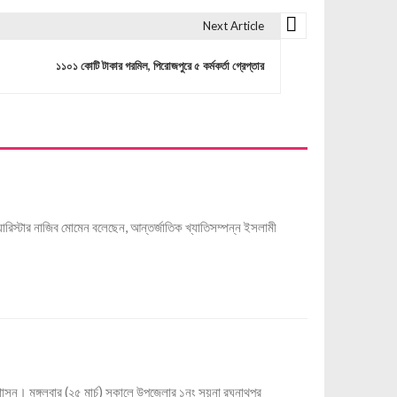
Next Article
১১০১ কোটি টাকার গরমিল, পিরোজপুরে ৫ কর্মকর্তা গ্রেপ্তার
যারিস্টার নাজিব মোমেন বলেছেন, আন্তর্জাতিক খ্যাতিসম্পন্ন ইসলামী
াসন। মঙ্গলবার (২৫ মার্চ) সকালে উপজেলার ১নং সয়না রঘুনাথপুর