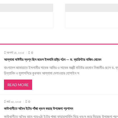
আগস্ট ১৪, ২০২৫
0
আল্লামা সাঈদীর স্বপ্ন ছিল মডেল ইসলামি রাষ্ট্র গঠন — ড. ব্যারিস্টার নাজিব মোমেন
বাংলাদেশ জামায়াতে ইসলামীর সাবেক আমির ও সাবেক মন্ত্রী মতিউর রহমান নিজামীর ছেলে ড. ব্
চিন্তাবিদ ও মুফাসসিরে কুরআন আল্লামা দেলাওয়ার হোসাইন স
READ MORE
মার্চ ২৫, ২০২৫
0
কাউখালীতে অবৈধ ইটের পাঁজা ধ্বংস করছে উপজেলা প্রশাসন
কাউখালীতে অবৈধ ভাবে গড়েওঠা ইটের পাজা ফায়ারসার্ভিস দিয়ে ধ্বংস করে দিয়েছে উপজেলা প্রশ