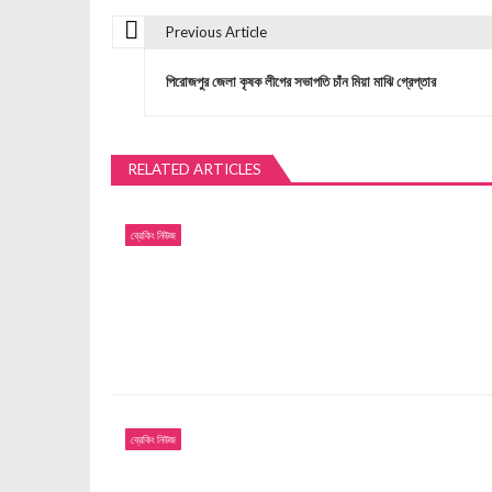
Previous Article
P
পিরোজপুর জেলা কৃষক লীগের সভাপতি চাঁন মিয়া মাঝি গ্রেপ্তার
o
s
RELATED ARTICLES
t
ব্রেকিং নিউজ
n
a
v
i
ব্রেকিং নিউজ