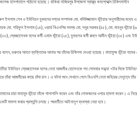
 কলেজ হাসপাতালে পাঠানো হয়েছে। বাকিরা নাজিরপুর উপজেলা স্বাস্থ্য কমপ্লেক্সে চিকিৎসাধীন
 ইসলাম শেখ ও ইউনিয়ন যুবদলের দপ্তর সম্পাদক মো. বদিউজ্জামান ভূঁইয়ার অনুসারীদের মধ্যে এ 
বায়ক মো. শরিফুল ইসলাম (২৪), ওয়ার্ড বিএনপির সদস্য মো. সবুর সরদার (৪৫), মো. মাহবুব ভূঁইয়া 
 (৩৩), স্বেচ্ছাসেবক দলের কর্মী এমাম ভূঁইয়া (২৫), যুবদলের কর্মী রুহুল আমীন ভূঁইয়া (৩৫) এ
 রায় বলেন, গুরুতর আহত ব্যক্তিদের আনার পর তাঁদের চিকিৎসা দেওয়া হয়েছে। মাহাফুজ ভূঁইয়া নামে
খমাটিয়া ইউনিয়ন স্বেচ্ছাসেবক দলের নেতা আজমীর হোসেনকে গত সোমবার সন্ধ্যা ৭টার দিকে ইউনিয়ন
াঁরা আজমীরের কাছে চাঁদা চান। এ ঘটনা শুনে সেখানে গেলে বিএনপি নেতা জহিরের নেতৃত্বে তাঁর 
মানের চাচা মাহাবুব ভূঁইয়া তাঁকে গালাগালি করেন এবং তাঁর লোকজনের ওপরে হামলা করেন। এ নিয়ে 
 একটি মামলা করার প্রস্তুতি চলছে। পরবর্তীতে আইনানুগ ব্যবস্থা নেয়া হবে।