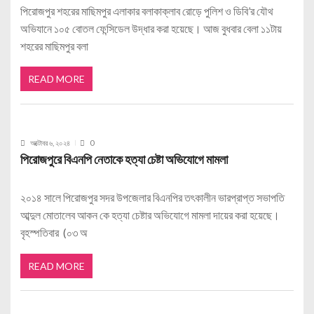
পিরোজপুর শহরের মাছিমপুর এলাকার বলাকাক্লাব রোড়ে পুলিশ ও ডিবি’র যৌথ
অভিযানে ১০৫ বোতল ফেন্সিডেল উদ্ধার করা হয়েছে। আজ বুধবার বেলা ১১টায়
শহরের মাছিমপুর বলা
READ MORE
অক্টোবর ৬, ২০২৪
0
পিরোজপুরে বিএনপি নেতাকে হত্যা চেষ্টা অভিযোগে মামলা
২০১৪ সালে পিরোজপুর সদর উপজেলার বিএনপির তৎকালীন ভারপ্রাপ্ত সভাপতি
আব্দুল মোতালেব আকন কে হত্যা চেষ্টার অভিযোগে মামলা দায়ের করা হয়েছে।
বৃহস্পতিবার (০৩ অ
READ MORE